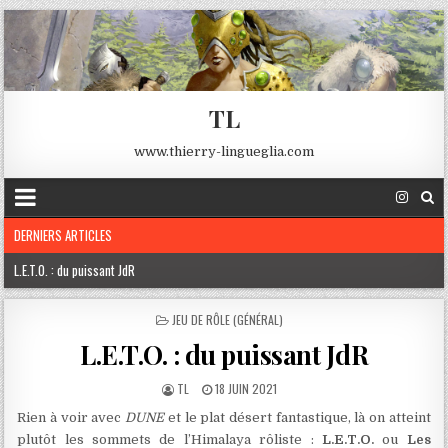
TL
www.thierry-lingueglia.com
DERNIERS ARTICLES
L.E.T.O. : du puissant JdR
Robert E. Howard
POSTED
JEU DE RÔLE (GÉNÉRAL)
IN
Edgard A. Poe
L.E.T.O. : du puissant JdR
TL
18 JUIN 2021
Rien à voir avec
DUNE
et le plat désert fantastique, là on atteint
plutôt les sommets de l’Himalaya rôliste :
L.E.T.O.
ou
Les