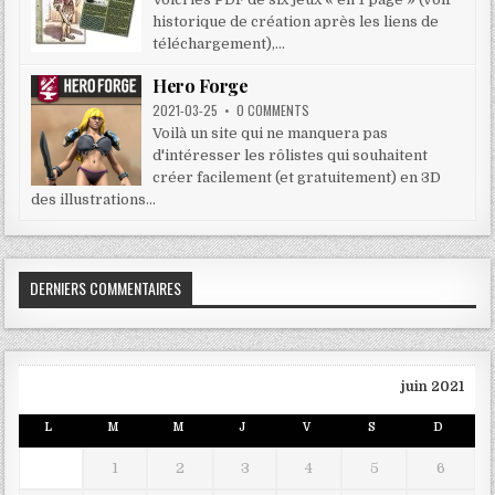
historique de création après les liens de
téléchargement),...
Hero Forge
2021-03-25
•
0 COMMENTS
Voilà un site qui ne manquera pas
d'intéresser les rôlistes qui souhaitent
créer facilement (et gratuitement) en 3D
des illustrations...
DERNIERS COMMENTAIRES
juin 2021
L
M
M
J
V
S
D
1
2
3
4
5
6