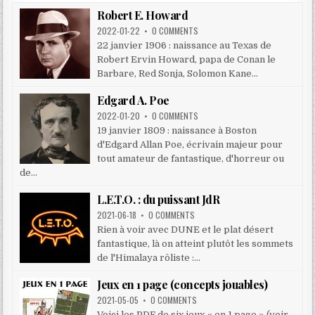
Robert E. Howard
2022-01-22
•
0 COMMENTS
22 janvier 1906 : naissance au Texas de
Robert Ervin Howard, papa de Conan le
Barbare, Red Sonja, Solomon Kane...
Edgard A. Poe
2022-01-20
•
0 COMMENTS
19 janvier 1809 : naissance à Boston
d'Edgard Allan Poe, écrivain majeur pour
tout amateur de fantastique, d'horreur ou
de...
L.E.T.O. : du puissant JdR
2021-06-18
•
0 COMMENTS
Rien à voir avec DUNE et le plat désert
fantastique, là on atteint plutôt les sommets
de l'Himalaya rôliste :...
Jeux en 1 page (concepts jouables)
2021-05-05
•
0 COMMENTS
Voici les PDF de six jeux « en 1 page » (voir