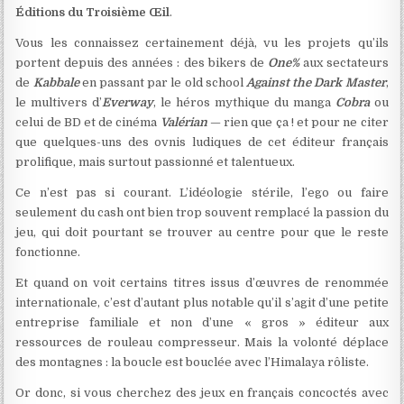
Éditions du Troisième Œil
.
Vous les connaissez certainement déjà, vu les projets qu’ils
portent depuis des années : des bikers de
One%
aux sectateurs
de
Kabbale
en passant par le old school
Against the Dark Master
,
le multivers d’
Everway
, le héros mythique du manga
Cobra
ou
celui de BD et de cinéma
Valérian
— rien que ça ! et pour ne citer
que quelques-uns des ovnis ludiques de cet éditeur français
prolifique, mais surtout passionné et talentueux.
Ce n’est pas si courant. L’idéologie stérile, l’ego ou faire
seulement du cash ont bien trop souvent remplacé la passion du
jeu, qui doit pourtant se trouver au centre pour que le reste
fonctionne.
Et quand on voit certains titres issus d’œuvres de renommée
internationale, c’est d’autant plus notable qu’il s’agit d’une petite
entreprise familiale et non d’une « gros » éditeur aux
ressources de rouleau compresseur. Mais la volonté déplace
des montagnes : la boucle est bouclée avec l’Himalaya rôliste.
Or donc, si vous cherchez des jeux en français concoctés avec