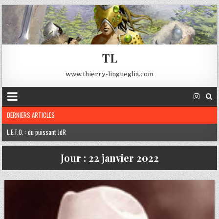
TL
www.thierry-lingueglia.com
DERNIERS ARTICLES
L.E.T.O. : du puissant JdR
Robert E. Howard
Jour :
22 janvier 2022
Edgard A. Poe