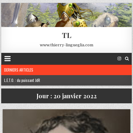
TL
www.thierry-lingueglia.com
DERNIERS ARTICLES
L.E.T.O. : du puissant JdR
Robert E. Howard
Jour :
20 janvier 2022
Edgard A. Poe