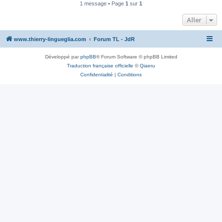
1 message • Page
1
sur
1
Aller
www.thierry-lingueglia.com
Forum TL - JdR
Développé par
phpBB
® Forum Software © phpBB Limited
Traduction française officielle
©
Qiaeru
Confidentialité
|
Conditions