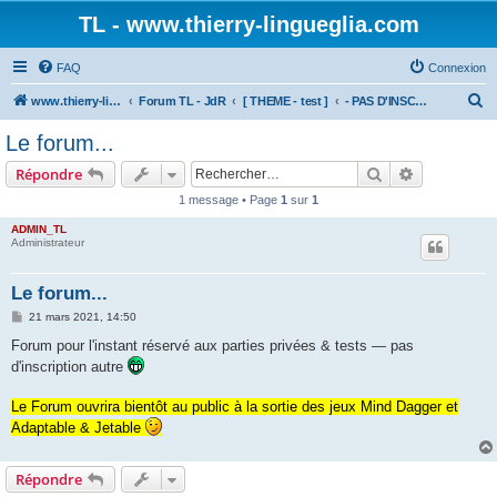
TL - www.thierry-lingueglia.com
FAQ
Connexion
R
www.thierry-lingueglia.com
Forum TL - JdR
[ THEME - test ]
- PAS D'INSCRIPTION PUBLIQUE POUR L'INSTANT -
e
Le forum...
c
Rechercher
Recherche 
Répondre
h
1 message • Page
1
sur
1
e
ADMIN_TL
r
Administrateur
c
h
Le forum...
e
M
21 mars 2021, 14:50
e
r
s
Forum pour l'instant réservé aux parties privées & tests — pas
s
d'inscription autre
a
g
e
Le Forum ouvrira bientôt au public à la sortie des jeux Mind Dagger et
Adaptable & Jetable
Répondre