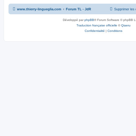
s
www.thierry-lingueglia.com
Forum TL - JdR
Supprimer les 
Développé par
phpBB
® Forum Software © phpBB L
Traduction française officielle
©
Qiaeru
Confidentialité
|
Conditions