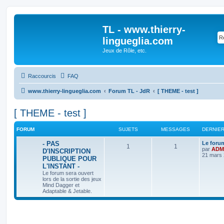
TL - www.thierry-
lingueglia.com
Jeux de Rôle, etc.
Raccourcis
FAQ
www.thierry-lingueglia.com
Forum TL - JdR
[ THEME - test ]
[ THEME - test ]
FORUM
SUJETS
MESSAGES
DERNIE
D
- PAS
Le forum
S
M
1
1
e
par
ADM
D'INSCRIPTION
r
21 mars 
PUBLIQUE POUR
u
e
n
L'INSTANT -
i
j
s
e
Le forum sera ouvert
r
lors de la sortie des jeux
e
s
m
Mind Dagger et
e
Adaptable & Jetable.
s
t
a
s
a
s
g
g
e
e