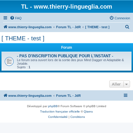
TL - www.thierry-lingueglia.com
FAQ
Connexion
R
www.thierry-lingueglia.com
Forum TL - JdR
[ THEME - test ]
e
[ THEME - test ]
c
Forum
h
e
- PAS D'INSCRIPTION PUBLIQUE POUR L'INSTANT -
Le forum sera ouvert lors de la sortie des jeux Mind Dagger et Adaptable &
r
Jetable.
Sujets :
1
c
h
Aller
e
r
www.thierry-lingueglia.com
Forum TL - JdR
Développé par
phpBB
® Forum Software © phpBB Limited
Traduction française officielle
©
Qiaeru
Confidentialité
|
Conditions