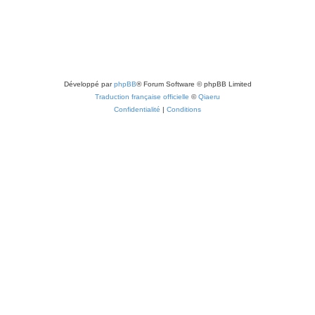
e
s
Développé par
phpBB
® Forum Software © phpBB Limited
Traduction française officielle
©
Qiaeru
Confidentialité
|
Conditions