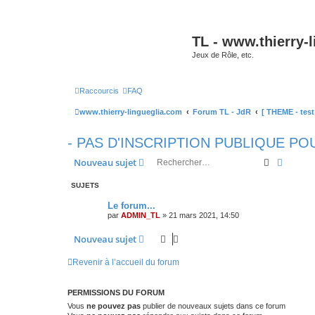
TL - www.thierry-
Jeux de Rôle, etc.
Raccourcis
FAQ
www.thierry-lingueglia.com
Forum TL - JdR
[ THEME - test
- PAS D'INSCRIPTION PUBLIQUE POU
Recherche
Recher
Nouveau sujet
SUJETS
Le forum...
par
ADMIN_TL
»
21 mars 2021, 14:50
Nouveau sujet
Revenir à l’accueil du forum
PERMISSIONS DU FORUM
Vous
ne pouvez pas
publier de nouveaux sujets dans ce forum