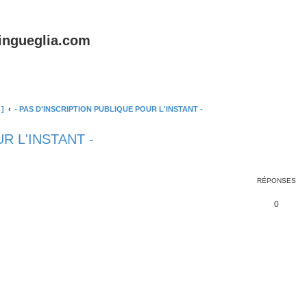
lingueglia.com
 ]
- PAS D'INSCRIPTION PUBLIQUE POUR L'INSTANT -
R L'INSTANT -
r
che avancée
RÉPONSES
R
0
é
p
o
n
s