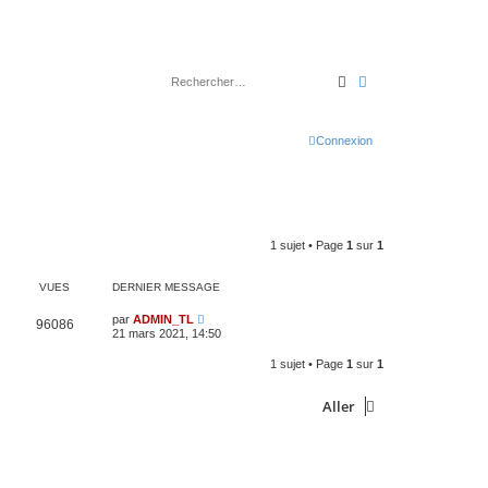
Rechercher
Recherche avancé
Connexion
1 sujet • Page
1
sur
1
VUES
DERNIER MESSAGE
D
par
ADMIN_TL
V
96086
e
21 mars 2021, 14:50
r
u
n
1 sujet • Page
1
sur
1
i
e
e
r
Aller
s
m
e
s
s
a
g
e