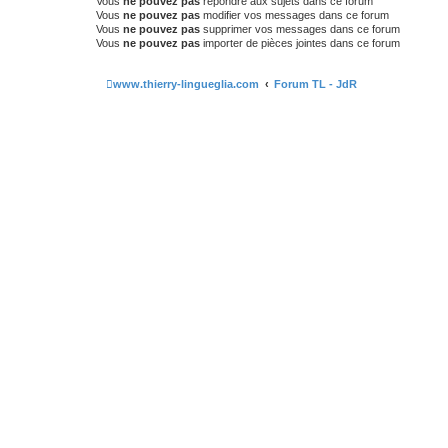
Vous
ne pouvez pas
répondre aux sujets dans ce forum
Vous
ne pouvez pas
modifier vos messages dans ce forum
Vous
ne pouvez pas
supprimer vos messages dans ce forum
Vous
ne pouvez pas
importer de pièces jointes dans ce forum
www.thierry-lingueglia.com
Forum TL - JdR