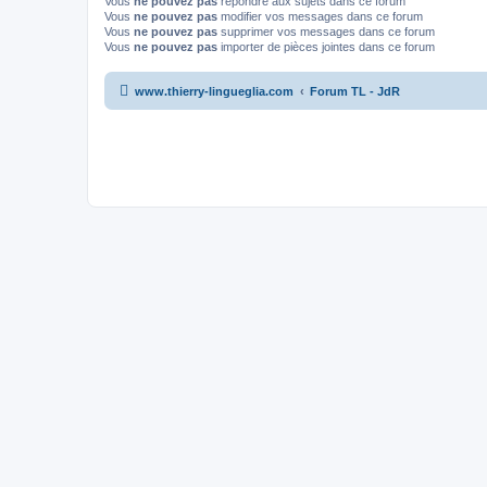
Vous
ne pouvez pas
répondre aux sujets dans ce forum
Vous
ne pouvez pas
modifier vos messages dans ce forum
Vous
ne pouvez pas
supprimer vos messages dans ce forum
Vous
ne pouvez pas
importer de pièces jointes dans ce forum
www.thierry-lingueglia.com
Forum TL - JdR