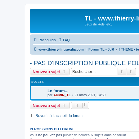
TL - www.thierry-
Jeux de Rôle, etc.
Raccourcis
FAQ
www.thierry-lingueglia.com
Forum TL - JdR
[ THEME - te
- PAS D'INSCRIPTION PUBLIQUE POU
Recher
Re
Nouveau sujet
SUJETS
Le forum...
par
ADMIN_TL
»
21 mars 2021, 14:50
Nouveau sujet
Revenir à l’accueil du forum
PERMISSIONS DU FORUM
Vous
ne pouvez pas
publier de nouveaux sujets dans ce forum