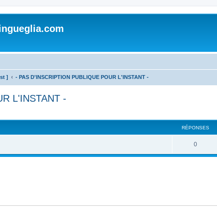
lingueglia.com
st ]
- PAS D'INSCRIPTION PUBLIQUE POUR L'INSTANT -
R L'INSTANT -
cher
cherche avancée
RÉPONSES
R
0
é
p
o
n
s