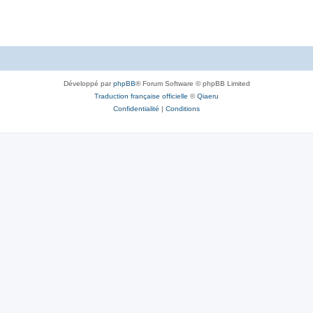
e
s
Développé par
phpBB
® Forum Software © phpBB Limited
Traduction française officielle
©
Qiaeru
Confidentialité
|
Conditions