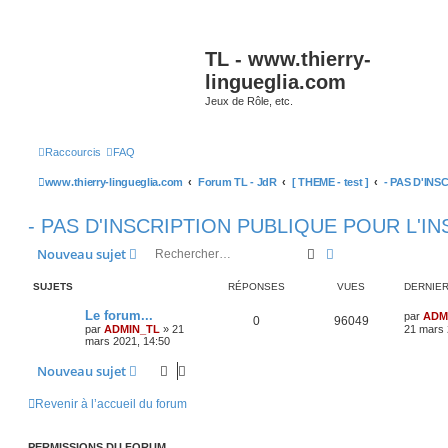
TL - www.thierry-
lingueglia.com
Jeux de Rôle, etc.
Raccourcis
FAQ
www.thierry-lingueglia.com
Forum TL - JdR
[ THEME - test ]
- PAS D'INSCRIPTION PUBLIQUE POUR L'IN
Rechercher
Recherche avancé
Nouveau sujet
SUJETS
RÉPONSES
VUES
DERNIE
D
Le forum...
par
ADM
R
V
0
96049
e
par
ADMIN_TL
»
21
21 mars 
r
mars 2021, 14:50
é
u
n
i
Nouveau sujet
p
e
e
r
o
s
m
Revenir à l’accueil du forum
e
s
n
s
a
PERMISSIONS DU FORUM