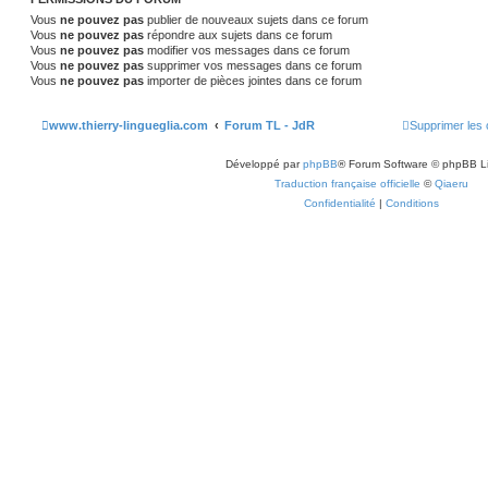
s
g
Vous
ne pouvez pas
publier de nouveaux sujets dans ce forum
e
e
Vous
ne pouvez pas
répondre aux sujets dans ce forum
Vous
ne pouvez pas
modifier vos messages dans ce forum
s
Vous
ne pouvez pas
supprimer vos messages dans ce forum
Vous
ne pouvez pas
importer de pièces jointes dans ce forum
www.thierry-lingueglia.com
Forum TL - JdR
Supprimer les 
Développé par
phpBB
® Forum Software © phpBB L
Traduction française officielle
©
Qiaeru
Confidentialité
|
Conditions