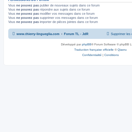
s
g
Vous
ne pouvez pas
publier de nouveaux sujets dans ce forum
e
e
Vous
ne pouvez pas
répondre aux sujets dans ce forum
Vous
ne pouvez pas
modifier vos messages dans ce forum
s
Vous
ne pouvez pas
supprimer vos messages dans ce forum
Vous
ne pouvez pas
importer de pièces jointes dans ce forum
www.thierry-lingueglia.com
Forum TL - JdR
Supprimer les 
Développé par
phpBB
® Forum Software © phpBB L
Traduction française officielle
©
Qiaeru
Confidentialité
|
Conditions