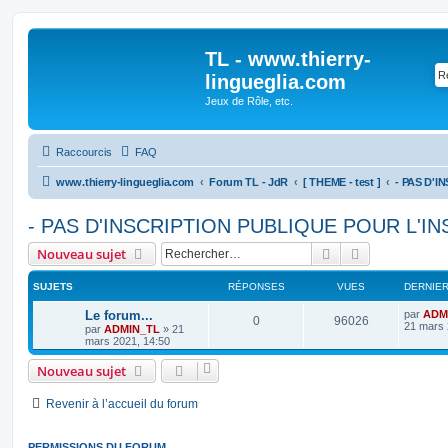
TL - www.thierry-
lingueglia.com
Jeux de Rôle, etc.
Raccourcis
FAQ
www.thierry-lingueglia.com
Forum TL - JdR
[ THEME - test ]
- PAS D'INSCRIPTION PUBLIQUE POUR L'IN
Rechercher
Recherche av
Nouveau sujet
SUJETS
RÉPONSES
VUES
DERNIE
D
Le forum...
par
ADM
R
V
0
96026
e
21 mars 
par
ADMIN_TL
»
21
r
mars 2021, 14:50
é
u
n
i
Nouveau sujet
p
e
e
r
o
s
m
Revenir à l’accueil du forum
e
s
n
s
a
PERMISSIONS DU FORUM