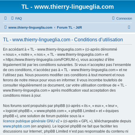
TL - www.thierry-lingueglia.com
FAQ
Connexion
R
www.thierry-lingueglia.com
Forum TL - JdR
e
TL - www.thierry-lingueglia.com - Conditions d’utilisation
c
h
En accédant à « TL - www.thierry-lingueglia.com » (ci-après dénommé
« nous », « notre », « nos », « TL - www.thierry-lingueglia.com » et
e
« https://www.thierry-lingueglia.com/FORUM »), vous acceptez d’être
r
légalement lié par les conditions suivantes. Si vous n’acceptez pas l’ensemble
de ces conditions, n’accédez pas à « TL - www.thierry-lingueglia.com » et ne
c
l’utilisez pas. Nous pouvons modifier ces conditions à tout moment et nous
h
ferons de notre mieux pour vous en informer. Il vous incombe toutefois de
consulter régulièrement ce document, car votre utilisation continue de « TL -
e
www.thierry-lingueglia.com » après modification vaut acceptation des
r
conditions mises à jour.
Nos forums sont propulsés par phpBB (ci-après « ils », « eux », « leur »,
« logiciel phpBB », « www.phpbb.com », « phpBB Limited » et « équipes
phpBB »), une solution de forum publiée sous la «
licence publique générale GNU v2
» (ci-après « GPL »), téléchargeable depuis
www.phpbb.com
(en anglais). Le logiciel phpBB ne fait que faciliter les
discussions sur Internet ; phpBB Limited n’est pas responsable du contenu ni