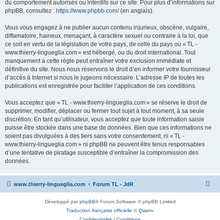
du comportement autorisés ou interdits sur ce site. Pour plus d’informations sur
phpBB, consultez :
https://www.phpbb.com/
(en anglais).
Vous vous engagez à ne publier aucun contenu injurieux, obscène, vulgaire,
diffamatoire, haineux, menaçant, à caractère sexuel ou contraire à la loi, que
ce soit en vertu de la législation de votre pays, de celle du pays où « TL -
www.thierry-lingueglia.com » est hébergé, ou du droit international. Tout
manquement à cette règle peut entraîner votre exclusion immédiate et
définitive du site. Nous nous réservons le droit d’en informer votre fournisseur
d’accès à Internet si nous le jugeons nécessaire. L’adresse IP de toutes les
publications est enregistrée pour faciliter l’application de ces conditions.
Vous acceptez que « TL - www.thierry-lingueglia.com » se réserve le droit de
supprimer, modifier, déplacer ou fermer tout sujet à tout moment, à sa seule
discrétion. En tant qu’utilisateur, vous acceptez que toute information saisie
puisse être stockée dans une base de données. Bien que ces informations ne
soient pas divulguées à des tiers sans votre consentement, ni « TL -
www.thierry-lingueglia.com » ni phpBB ne peuvent être tenus responsables
d’une tentative de piratage susceptible d’entraîner la compromission des
données.
www.thierry-lingueglia.com
Forum TL - JdR
Développé par
phpBB
® Forum Software © phpBB Limited
Traduction française officielle
©
Qiaeru
Confidentialité
|
Conditions