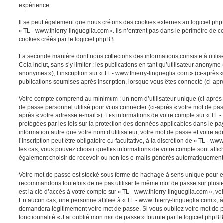
expérience.
Il se peut également que nous créions des cookies externes au logiciel p
« TL - www.thierry-lingueglia.com ». Ils n’entrent pas dans le périmètre de 
cookies créés par le logiciel phpBB.
La seconde manière dont nous collectons des informations consiste à utilis
Cela inclut, sans s’y limiter : les publications en tant qu’utilisateur anonyme
anonymes »), l’inscription sur « TL - www.thierry-lingueglia.com » (ci-après «
publications soumises après inscription, lorsque vous êtes connecté (ci-aprè
Votre compte comprend au minimum : un nom d’utilisateur unique (ci-après « 
de passe personnel utilisé pour vous connecter (ci-après « votre mot de pass
après « votre adresse e-mail »). Les informations de votre compte sur « TL -
protégées par les lois sur la protection des données applicables dans le p
information autre que votre nom d’utilisateur, votre mot de passe et votre 
l’inscription peut être obligatoire ou facultative, à la discrétion de « TL - w
les cas, vous pouvez choisir quelles informations de votre compte sont aff
également choisir de recevoir ou non les e-mails générés automatiquement 
Votre mot de passe est stocké sous forme de hachage à sens unique pour en
recommandons toutefois de ne pas utiliser le même mot de passe sur plusie
est la clé d’accès à votre compte sur « TL - www.thierry-lingueglia.com », vei
En aucun cas, une personne affiliée à « TL - www.thierry-lingueglia.com », 
demandera légitimement votre mot de passe. Si vous oubliez votre mot de pa
fonctionnalité « J’ai oublié mon mot de passe » fournie par le logiciel ph