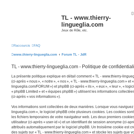
TL - www.thierry-
lingueglia.com
Jeux de Rôle, etc.
Raccourcis
FAQ
www.thierry-lingueglia.com
Forum TL - JdR
TL - www.thierry-lingueglia.com - Politique de confidential
La présente politique explique en détail comment « TL - www.thierry-linguegl
(ci-après « nous », « notre », « nos », « TL - www.thierry-lingueglia.com » et «
lingueglia.com/FORUM ») et phpBB (ci-après « ils », « eux », « leur », « log
« phpBB Limited » et « équipes phpBB ») utilisent les informations collectées 
(ci-après « vos informations »).
Vos informations sont collectées de deux manières. Lorsque vous naviguez s
lingueglia.com », le logiciel phpBB crée plusieurs cookies. Les cookies sont 
les fichiers temporaires de votre navigateur web. Les deux premiers cookies
utilisateur (ci-après « user-id ») et un identifiant de session anonyme (ci-apr
attribués automatiquement par le logiciel phpBB. Un troisième cookie est c
des sujets sur « TL - www.thierry-lingueglia.com » et stocke les sujets que v