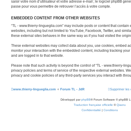
saisir votre nom d’utilisateur et votre adresse e-mail ; le logiciel phpBB g
passe pour vous permettre de retrouver l’accès à votre compte.
EMBEDDED CONTENT FROM OTHER WEBSITES
“TL - www.thierry-lingueglia.com” may include posts or content that contai
websites, including but not limited to YouTube, Facebook, Twitter, and simi
these external sites behaves in the same way as if you had visited the origin
These external websites may collect data about you, use cookies, embed addi
monitor your interaction with the embedded content, including tracking your 
and are logged in to that website.
Please note that such activity is beyond the control of “TL - www.thierry-lin
privacy policies and terms of service of the respective external websites. 
privacy and cookie policies of any third-party services you interact with th
www.thierry-lingueglia.com
Forum TL - JdR
Supprimer les 
Développé par
phpBB
® Forum Software © phpBB L
Traduction française officielle
©
Qiaeru
Confidentialité
|
Conditions