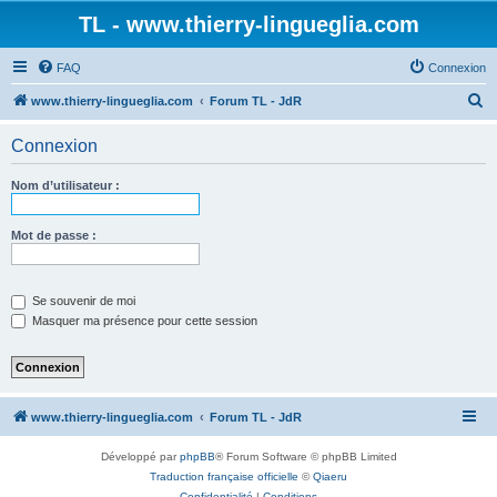
TL - www.thierry-lingueglia.com
FAQ
Connexion
R
www.thierry-lingueglia.com
Forum TL - JdR
e
Connexion
c
h
Nom d’utilisateur :
e
r
Mot de passe :
c
h
Se souvenir de moi
e
Masquer ma présence pour cette session
r
www.thierry-lingueglia.com
Forum TL - JdR
Développé par
phpBB
® Forum Software © phpBB Limited
Traduction française officielle
©
Qiaeru
Confidentialité
|
Conditions