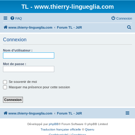
TL - www.thierry-lingueglia.com
FAQ
Connexion
R
www.thierry-lingueglia.com
Forum TL - JdR
e
Connexion
c
h
Nom d’utilisateur :
e
r
Mot de passe :
c
h
Se souvenir de moi
e
Masquer ma présence pour cette session
r
www.thierry-lingueglia.com
Forum TL - JdR
Développé par
phpBB
® Forum Software © phpBB Limited
Traduction française officielle
©
Qiaeru
Confidentialité
|
Conditions