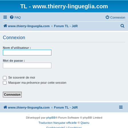
TL - www.thierry-lingueglia.com
FAQ
Connexion
R
www.thierry-lingueglia.com
Forum TL - JdR
e
Connexion
c
h
Nom d’utilisateur :
e
r
Mot de passe :
c
h
Se souvenir de moi
e
Masquer ma présence pour cette session
r
www.thierry-lingueglia.com
Forum TL - JdR
Développé par
phpBB
® Forum Software © phpBB Limited
Traduction française officielle
©
Qiaeru
Confidentialité
|
Conditions