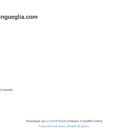
lingueglia.com
e session
Développé par
phpBB
® Forum Software © phpBB Limited
Traduction française officielle
©
Qiaeru