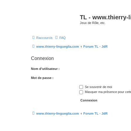
TL - www.thierry-
Jeux de Rôle, etc.
Raccourcis
FAQ
www.thierry-lingueglia.com
Forum TL - JdR
Connexion
Nom d’utilisateur :
Mot de passe :
Se souvenir de moi
Masquer ma présence pour cett
www.thierry-lingueglia.com
Forum TL - JdR