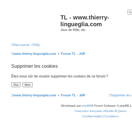
TL - www.thierry-
lingueglia.com
Jeux de Rôle, etc.
Raccourcis
FAQ
www.thierry-lingueglia.com
Forum TL - JdR
Supprimer les cookies
Êtes-vous sûr de vouloir supprimer les cookies de ce forum ?
www.thierry-lingueglia.com
Forum TL - JdR
Supprimer les 
Développé par
phpBB
® Forum Software © phpBB L
Traduction française officielle
©
Qiaeru
Confidentialité
|
Conditions