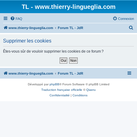
TL - www.thierry-lingueglia.com
FAQ
Connexion
R
www.thierry-lingueglia.com
Forum TL - JdR
e
Supprimer les cookies
c
h
Êtes-vous sûr de vouloir supprimer les cookies de ce forum ?
e
r
c
www.thierry-lingueglia.com
Forum TL - JdR
h
Développé par
phpBB
® Forum Software © phpBB Limited
e
Traduction française officielle
©
Qiaeru
r
Confidentialité
|
Conditions