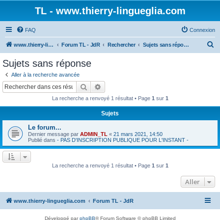
TL - www.thierry-lingueglia.com
FAQ
Connexion
R
www.thierry-lingueglia.com
Forum TL - JdR
Rechercher
Sujets sans réponse
e
Sujets sans réponse
c
Aller à la recherche avancée
h
Rechercher
Recherche avancée
e
La recherche a renvoyé 1 résultat • Page
1
sur
1
r
Sujets
c
Le forum...
h
Dernier message par
ADMIN_TL
«
21 mars 2021, 14:50
e
Publié dans
- PAS D'INSCRIPTION PUBLIQUE POUR L'INSTANT -
r
La recherche a renvoyé 1 résultat • Page
1
sur
1
Aller
www.thierry-lingueglia.com
Forum TL - JdR
Développé par
phpBB
® Forum Software © phpBB Limited