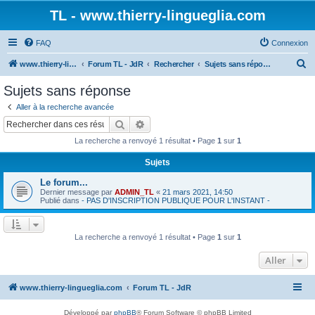
TL - www.thierry-lingueglia.com
FAQ
Connexion
R
www.thierry-lingueglia.com
Forum TL - JdR
Rechercher
Sujets sans réponse
e
Sujets sans réponse
c
Aller à la recherche avancée
h
Rechercher
Recherche avancée
e
La recherche a renvoyé 1 résultat • Page
1
sur
1
r
Sujets
c
Le forum...
h
Dernier message par
ADMIN_TL
«
21 mars 2021, 14:50
e
Publié dans
- PAS D'INSCRIPTION PUBLIQUE POUR L'INSTANT -
r
La recherche a renvoyé 1 résultat • Page
1
sur
1
Aller
www.thierry-lingueglia.com
Forum TL - JdR
Développé par
phpBB
® Forum Software © phpBB Limited