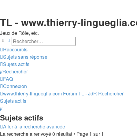
TL - www.thierry-lingueglia.
Jeux de Rôle, etc.
Rechercher
Recherche avancée
Raccourcis
Sujets sans réponse
Sujets actifs
Rechercher
FAQ
Connexion
www.thierry-lingueglia.com
Forum TL - JdR
Rechercher
Sujets actifs
Rechercher
Sujets actifs
Aller à la recherche avancée
La recherche a renvoyé 0 résultat • Page
1
sur
1