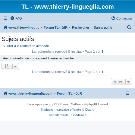
TL - www.thierry-lingueglia.com
FAQ
Connexion
R
www.thierry-lingueglia.com
Forum TL - JdR
Rechercher
Sujets actifs
e
Sujets actifs
c
Aller à la recherche avancée
h
La recherche a renvoyé 0 résultat • Page
1
sur
1
e
Aucun résultat ne correspond à votre recherche.
r
c
La recherche a renvoyé 0 résultat • Page
1
sur
1
h
Aller
e
r
www.thierry-lingueglia.com
Forum TL - JdR
Développé par
phpBB
® Forum Software © phpBB Limited
Traduction française officielle
©
Qiaeru
Confidentialité
|
Conditions