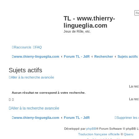
TL - www.thierry-
lingueglia.com
Jeux de Rôle, etc.
Raccourcis
FAQ
www.thierry-lingueglia.com
Forum TL - JdR
Rechercher
Sujets actifs
Sujets actifs
Aller à la recherche avancée
La rec
Aucun résultat ne correspond à votre recherche.
La rec
Aller à la recherche avancée
www.thierry-lingueglia.com
Forum TL - JdR
Supprimer les 
Développé par
phpBB
® Forum Software © phpBB L
Traduction française officielle
©
Qiaeru