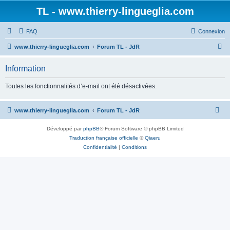
TL - www.thierry-lingueglia.com
FAQ
Connexion
R
www.thierry-lingueglia.com
Forum TL - JdR
e
Information
c
h
Toutes les fonctionnalités d’e-mail ont été désactivées.
e
r
www.thierry-lingueglia.com
Forum TL - JdR
c
Développé par
phpBB
® Forum Software © phpBB Limited
h
Traduction française officielle
©
Qiaeru
e
Confidentialité
|
Conditions
r