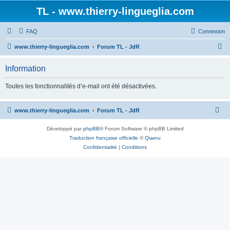
TL - www.thierry-lingueglia.com
FAQ
Connexion
R
www.thierry-lingueglia.com
Forum TL - JdR
e
Information
c
h
Toutes les fonctionnalités d’e-mail ont été désactivées.
e
r
www.thierry-lingueglia.com
Forum TL - JdR
c
Développé par
phpBB
® Forum Software © phpBB Limited
h
Traduction française officielle
©
Qiaeru
e
Confidentialité
|
Conditions
r