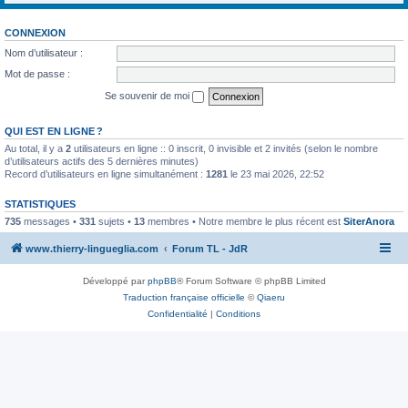
CONNEXION
Nom d’utilisateur :
Mot de passe :
Se souvenir de moi
QUI EST EN LIGNE ?
Au total, il y a
2
utilisateurs en ligne :: 0 inscrit, 0 invisible et 2 invités (selon le nombre
d’utilisateurs actifs des 5 dernières minutes)
Record d’utilisateurs en ligne simultanément :
1281
le 23 mai 2026, 22:52
STATISTIQUES
735
messages •
331
sujets •
13
membres • Notre membre le plus récent est
SiterAnora
www.thierry-lingueglia.com
Forum TL - JdR
Développé par
phpBB
® Forum Software © phpBB Limited
Traduction française officielle
©
Qiaeru
Confidentialité
|
Conditions