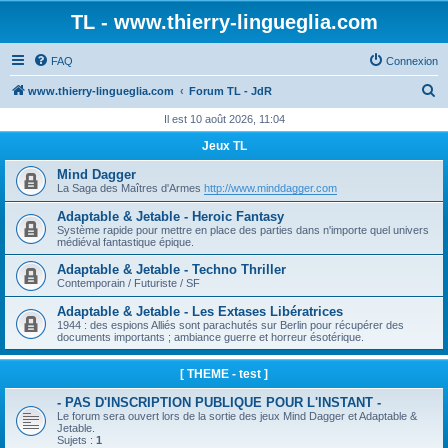
TL - www.thierry-lingueglia.com
FAQ
Connexion
R
www.thierry-lingueglia.com
Forum TL - JdR
e
Il est 10 août 2026, 11:04
c
Jeux TL
h
Mind Dagger
e
La Saga des Maîtres d'Armes
http://www.minddagger.com
r
Adaptable & Jetable - Heroic Fantasy
Système rapide pour mettre en place des parties dans n'importe quel univers
c
médiéval fantastique épique.
h
Adaptable & Jetable - Techno Thriller
e
Contemporain / Futuriste / SF
r
Adaptable & Jetable - Les Extases Libératrices
1944 : des espions Alliés sont parachutés sur Berlin pour récupérer des
documents importants ; ambiance guerre et horreur ésotérique.
[ THEME - test ]
- PAS D'INSCRIPTION PUBLIQUE POUR L'INSTANT -
Le forum sera ouvert lors de la sortie des jeux Mind Dagger et Adaptable &
Jetable.
Sujets :
1