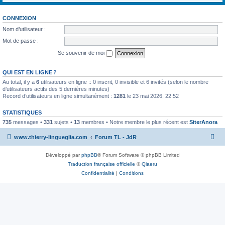
CONNEXION
Nom d’utilisateur :
Mot de passe :
Se souvenir de moi
QUI EST EN LIGNE ?
Au total, il y a
6
utilisateurs en ligne :: 0 inscrit, 0 invisible et 6 invités (selon le nombre
d’utilisateurs actifs des 5 dernières minutes)
Record d’utilisateurs en ligne simultanément :
1281
le 23 mai 2026, 22:52
STATISTIQUES
735
messages •
331
sujets •
13
membres • Notre membre le plus récent est
SiterAnora
www.thierry-lingueglia.com
Forum TL - JdR
Développé par
phpBB
® Forum Software © phpBB Limited
Traduction française officielle
©
Qiaeru
Confidentialité
|
Conditions