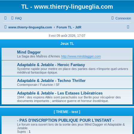
TL - www.thierry-lingueglia.com
FAQ
Connexion
R
www.thierry-lingueglia.com
Forum TL - JdR
e
Il est 09 août 2026, 17:07
c
Jeux TL
h
Mind Dagger
e
La Saga des Maîtres d'Armes
http://www.minddagger.com
r
Adaptable & Jetable - Heroic Fantasy
Système rapide pour mettre en place des parties dans n'importe quel univers
c
médiéval fantastique épique.
h
Adaptable & Jetable - Techno Thriller
e
Contemporain / Futuriste / SF
r
Adaptable & Jetable - Les Extases Libératrices
1944 : des espions Alliés sont parachutés sur Berlin pour récupérer des
documents importants ; ambiance guerre et horreur ésotérique.
[ THEME - test ]
- PAS D'INSCRIPTION PUBLIQUE POUR L'INSTANT -
Le forum sera ouvert lors de la sortie des jeux Mind Dagger et Adaptable &
Jetable.
Sujets :
1