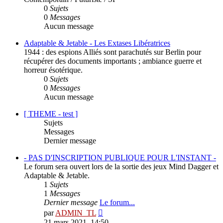
0
Sujets
0
Messages
Aucun message
Adaptable & Jetable - Les Extases Libératrices
1944 : des espions Alliés sont parachutés sur Berlin pour
récupérer des documents importants ; ambiance guerre et
horreur ésotérique.
0
Sujets
0
Messages
Aucun message
[ THEME - test ]
Sujets
Messages
Dernier message
- PAS D'INSCRIPTION PUBLIQUE POUR L'INSTANT -
Le forum sera ouvert lors de la sortie des jeux Mind Dagger et
Adaptable & Jetable.
1
Sujets
1
Messages
Dernier message
Le forum...
Consulter
par
ADMIN_TL
le
21 mars 2021, 14:50