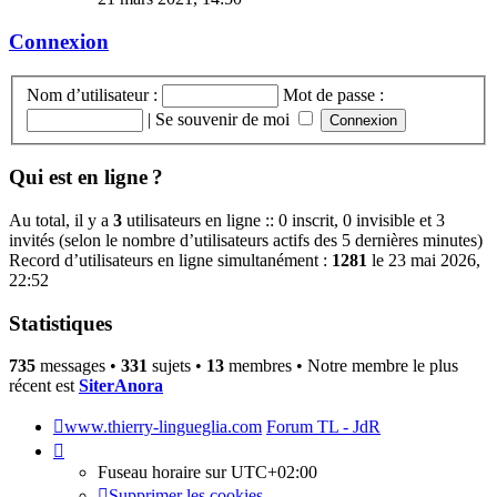
dernier
message
Connexion
Nom d’utilisateur :
Mot de passe :
|
Se souvenir de moi
Qui est en ligne ?
Au total, il y a
3
utilisateurs en ligne :: 0 inscrit, 0 invisible et 3
invités (selon le nombre d’utilisateurs actifs des 5 dernières minutes)
Record d’utilisateurs en ligne simultanément :
1281
le 23 mai 2026,
22:52
Statistiques
735
messages •
331
sujets •
13
membres • Notre membre le plus
récent est
SiterAnora
www.thierry-lingueglia.com
Forum TL - JdR
Fuseau horaire sur
UTC+02:00
Supprimer les cookies